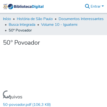
Entrar
Comunidades
&
Início
História de São Paulo
Documentos Interessantes
Coleções
Busca Integrada
Volume 10 - Iguatemi
Tudo na
50º Povoador
Biblioteca
Digital
50º Povoador
Estatísticas
Carregando...
Arquivos
50-povoador.pdf
(106,3 KB)