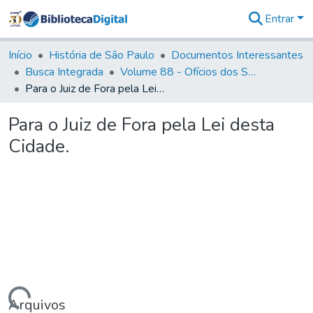
Entrar
Comunidades
&
Início
História de São Paulo
Documentos Interessantes
Coleções
Busca Integrada
Volume 88 - Ofícios dos Senhores Governadores Interinos da Capitania de São Paulo (1817- 1819)
Tudo na
Para o Juiz de Fora pela Lei desta Cidade.
Biblioteca
Digital
Para o Juiz de Fora pela Lei desta
Estatísticas
Cidade.
Arquivos