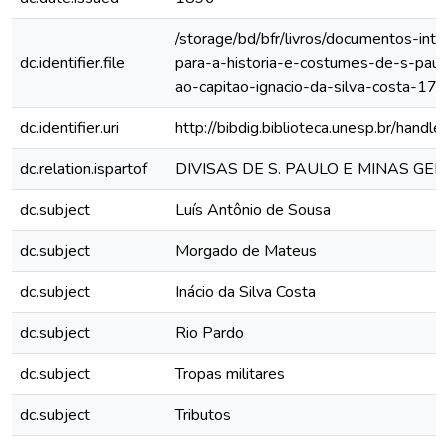
/storage/bd/bfr/livros/documentos-int
dc.identifier.file
para-a-historia-e-costumes-de-s-paulo
ao-capitao-ignacio-da-silva-costa-177
dc.identifier.uri
http://bibdig.biblioteca.unesp.br/hand
dc.relation.ispartof
DIVISAS DE S. PAULO E MINAS GE
dc.subject
Luís Antônio de Sousa
dc.subject
Morgado de Mateus
dc.subject
Inácio da Silva Costa
dc.subject
Rio Pardo
dc.subject
Tropas militares
dc.subject
Tributos