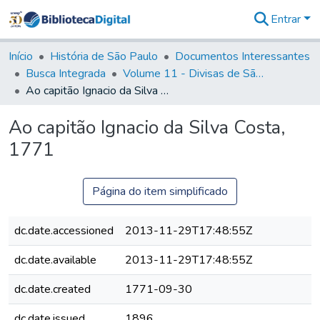
Entrar
Comunidades
&
Início
História de São Paulo
Documentos Interessantes
Coleções
Busca Integrada
Volume 11 - Divisas de São Paulo e Minas Gerais
Tudo na
Ao capitão Ignacio da Silva Costa, 1771
Biblioteca
Digital
Ao capitão Ignacio da Silva Costa,
Estatísticas
1771
Página do item simplificado
dc.date.accessioned
2013-11-29T17:48:55Z
dc.date.available
2013-11-29T17:48:55Z
dc.date.created
1771-09-30
dc.date.issued
1896