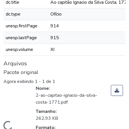
dc.title
Ao capitão Ignacio da Silva Costa, 177
dc.type
Ofício
unesp.firstPage
914
unesp.lastPage
915
unesp.volume
XI
Arquivos
Pacote original
Agora exibindo
1 - 1 de 1
Nome:
2-ao-capitao-ignacio-da-silva-
costa-1771.pdf
Tamanho:
262,93 KB
Formato: