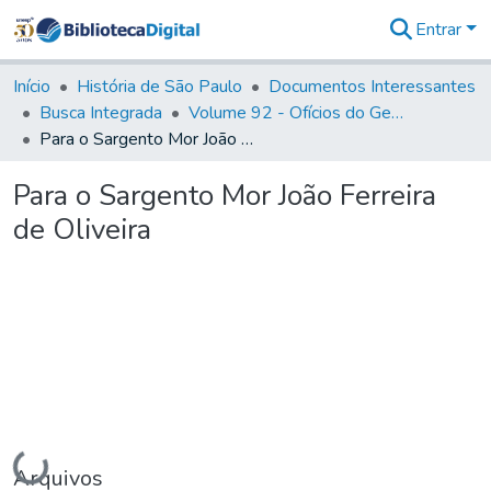
Entrar
Comunidades
&
Início
História de São Paulo
Documentos Interessantes
Coleções
Busca Integrada
Volume 92 - Ofícios do General D. Luiz aos diversos funcionários da Capitania (1768- 1772)
Tudo na
Para o Sargento Mor João Ferreira de Oliveira
Biblioteca
Digital
Para o Sargento Mor João Ferreira
Estatísticas
de Oliveira
Carregando...
Arquivos