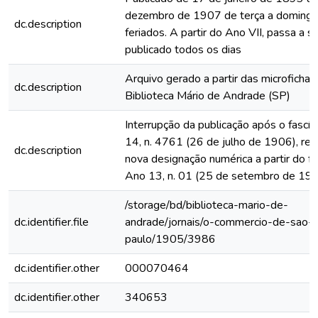
dezembro de 1907 de terça a domingo
dc.description
feriados. A partir do Ano VII, passa a s
publicado todos os dias
Arquivo gerado a partir das microfichas
dc.description
Biblioteca Mário de Andrade (SP)
Interrupção da publicação após o fascí
14, n. 4761 (26 de julho de 1906), rein
dc.description
nova designação numérica a partir do fa
Ano 13, n. 01 (25 de setembro de 19
/storage/bd/biblioteca-mario-de-
dc.identifier.file
andrade/jornais/o-commercio-de-sao-
paulo/1905/3986
dc.identifier.other
000070464
dc.identifier.other
340653