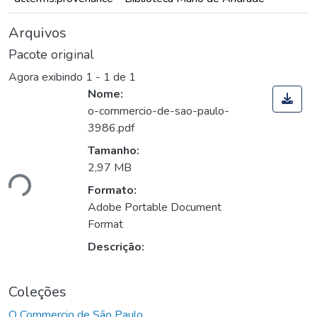
Arquivos
Pacote original
Agora exibindo
1 - 1 de 1
Nome:
o-commercio-de-sao-paulo-
3986.pdf
Tamanho:
2,97 MB
ndo...
Formato:
Adobe Portable Document
Format
Descrição:
Coleções
O Commercio de São Paulo