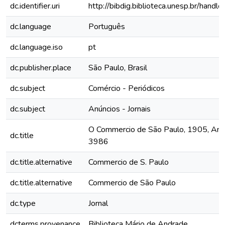
dc.identifier.uri
http://bibdig.biblioteca.unesp.br/hand
dc.language
Português
dc.language.iso
pt
dc.publisher.place
São Paulo, Brasil
dc.subject
Comércio - Periódicos
dc.subject
Anúncios - Jornais
O Commercio de São Paulo, 1905, Ano X
dc.title
3986
dc.title.alternative
Commercio de S. Paulo
dc.title.alternative
Commercio de São Paulo
dc.type
Jornal
dcterms.provenance
Biblioteca Mário de Andrade