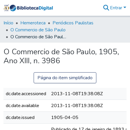
Entrar
Comunidades
&
Início
Hemeroteca
Periódicos Paulistas
Coleções
O Commercio de São Paulo
Tudo na
O Commercio de São Paulo, 1905, Ano XIII, n. 3986
Biblioteca
Digital
O Commercio de São Paulo, 1905,
Estatísticas
Ano XIII, n. 3986
Página do item simplificado
dc.date.accessioned
2013-11-08T19:38:08Z
dc.date.available
2013-11-08T19:38:08Z
dc.date.issued
1905-04-05
Publicado de 17 de janeiro de 1893 a