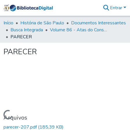
Entrar
Comunidades
&
Início
História de São Paulo
Documentos Interessantes
Coleções
Busca Integrada
Volume 86 - Atas do Conselho da Presidência da Província de São Paulo (1824-1829)
Tudo na
PARECER
Biblioteca
Digital
PARECER
Estatísticas
Carregando...
Arquivos
parecer-207.pdf
(185,39 KB)