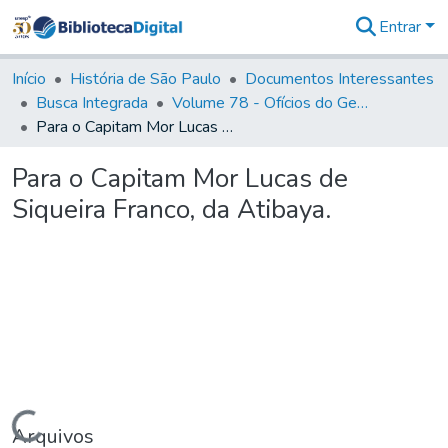
Entrar
Comunidades
&
Início
História de São Paulo
Documentos Interessantes
Coleções
Busca Integrada
Volume 78 - Ofícios do General Martim Lopes Lobo de Saldanha (1777)
Tudo na
Para o Capitam Mor Lucas de Siqueira Franco, da Atibaya.
Biblioteca
Digital
Para o Capitam Mor Lucas de
Estatísticas
Siqueira Franco, da Atibaya.
Carregando...
Arquivos