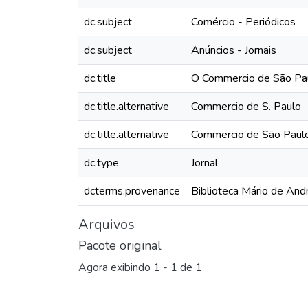
dc.subject
Comércio - Periódicos
dc.subject
Anúncios - Jornais
dc.title
O Commercio de São Pau
dc.title.alternative
Commercio de S. Paulo
dc.title.alternative
Commercio de São Paul
dc.type
Jornal
dcterms.provenance
Biblioteca Mário de And
Arquivos
Pacote original
Agora exibindo
1 - 1 de 1