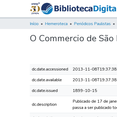
Início
Hemeroteca
Periódicos Paulistas
O Commercio de São P
dc.date.accessioned
2013-11-08T19:37:38
dc.date.available
2013-11-08T19:37:38
dc.date.issued
1899-10-15
Publicado de 17 de jane
dc.description
passa a ser publicado to