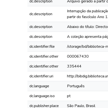
dc.description
Arquivo gerado a partir 
Interrupção da publicaçã
dc.description
partir do fascículo Ano
dc.description
Abaixo do título: Direct
dc.description
A coleção apresenta pág
dc.identifier.file
/storage/bd/biblioteca
dc.identifier.other
000067430
dc.identifier.other
335444
dc.identifier.uri
http://bibdig.biblioteca
dc.language
Português
dc.language.iso
pt
dc.publisher.place
São Paulo, Brasil