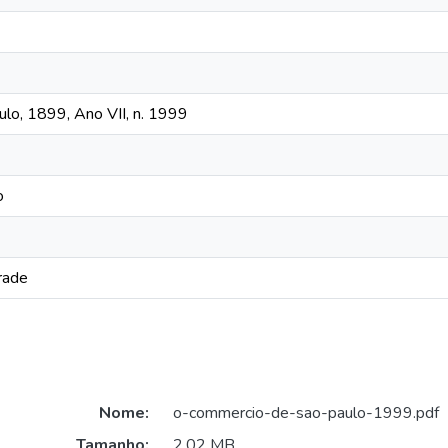
lo, 1899, Ano VII, n. 1999
o
rade
Nome:
o-commercio-de-sao-paulo-1999.pdf
Tamanho:
2,02 MB