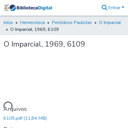
Entrar
Comunidades
&
Início
Hemeroteca
Periódicos Paulistas
O Imparcial
Coleções
O Imparcial, 1969, 6109
Tudo na
Biblioteca
O Imparcial, 1969, 6109
Digital
Estatísticas
ando...
Arquivos
6109.pdf
(11,84 MB)