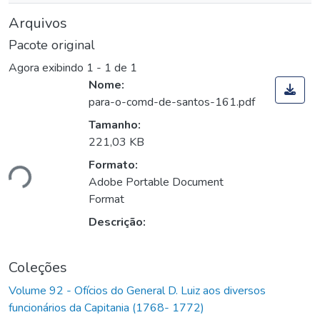
Arquivos
Pacote original
Agora exibindo
1 - 1 de 1
Nome:
para-o-comd-de-santos-161.pdf
Tamanho:
221,03 KB
Formato:
ndo...
Adobe Portable Document
Format
Descrição:
Coleções
Volume 92 - Ofícios do General D. Luiz aos diversos
funcionários da Capitania (1768- 1772)