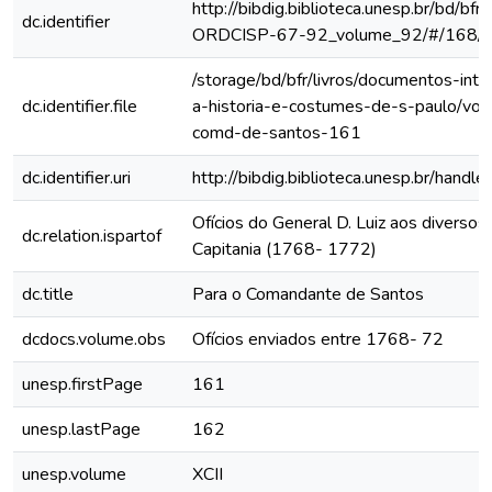
http://bibdig.biblioteca.unesp.br/bd/bf
dc.identifier
ORDCISP-67-92_volume_92/#/168/
/storage/bd/bfr/livros/documentos-int
dc.identifier.file
a-historia-e-costumes-de-s-paulo/vol
comd-de-santos-161
dc.identifier.uri
http://bibdig.biblioteca.unesp.br/hand
Ofícios do General D. Luiz aos diversos 
dc.relation.ispartof
Capitania (1768- 1772)
dc.title
Para o Comandante de Santos
dcdocs.volume.obs
Ofícios enviados entre 1768- 72
unesp.firstPage
161
unesp.lastPage
162
unesp.volume
XCII