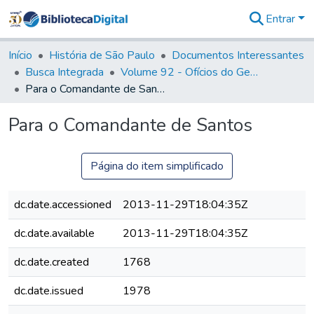
Entrar
Comunidades
&
Início
História de São Paulo
Documentos Interessantes
Coleções
Busca Integrada
Volume 92 - Ofícios do General D. Luiz aos diversos funcionários da Capitania (1768- 1772)
Tudo na
Para o Comandante de Santos
Biblioteca
Digital
Para o Comandante de Santos
Estatísticas
Página do item simplificado
dc.date.accessioned
2013-11-29T18:04:35Z
dc.date.available
2013-11-29T18:04:35Z
dc.date.created
1768
dc.date.issued
1978