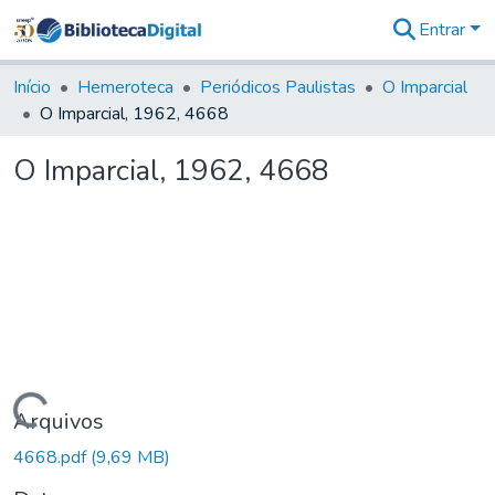
Entrar
Comunidades
&
Início
Hemeroteca
Periódicos Paulistas
O Imparcial
Coleções
O Imparcial, 1962, 4668
Tudo na
Biblioteca
O Imparcial, 1962, 4668
Digital
Estatísticas
Carregando...
Arquivos
4668.pdf
(9,69 MB)