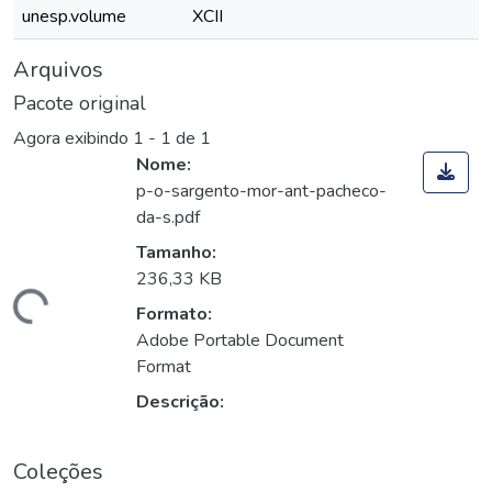
unesp.volume
XCII
Arquivos
Pacote original
Agora exibindo
1 - 1 de 1
Nome:
p-o-sargento-mor-ant-pacheco-
da-s.pdf
Tamanho:
236,33 KB
Carregando...
Formato:
Adobe Portable Document
Format
Descrição:
Coleções