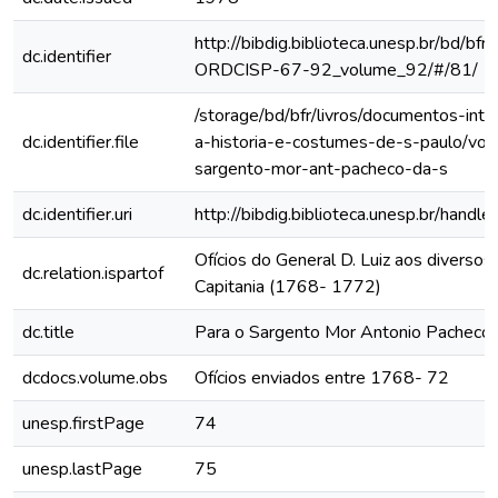
http://bibdig.biblioteca.unesp.br/bd/bf
dc.identifier
ORDCISP-67-92_volume_92/#/81/
/storage/bd/bfr/livros/documentos-int
dc.identifier.file
a-historia-e-costumes-de-s-paulo/vol
sargento-mor-ant-pacheco-da-s
dc.identifier.uri
http://bibdig.biblioteca.unesp.br/hand
Ofícios do General D. Luiz aos diversos 
dc.relation.ispartof
Capitania (1768- 1772)
dc.title
Para o Sargento Mor Antonio Pacheco 
dcdocs.volume.obs
Ofícios enviados entre 1768- 72
unesp.firstPage
74
unesp.lastPage
75