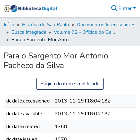
Entrar
Comunidades
&
Início
História de São Paulo
Documentos Interessantes
Coleções
Busca Integrada
Volume 92 - Ofícios do General D. Luiz aos diversos funcionários da Capitania (1768- 1772)
Tudo na
Para o Sargento Mor Antonio Pacheco da Silva
Biblioteca
Digital
Para o Sargento Mor Antonio
Estatísticas
Pacheco da Silva
Página do item simplificado
dc.date.accessioned
2013-11-29T18:04:18Z
dc.date.available
2013-11-29T18:04:18Z
dc.date.created
1768
dc.date.issued
1978