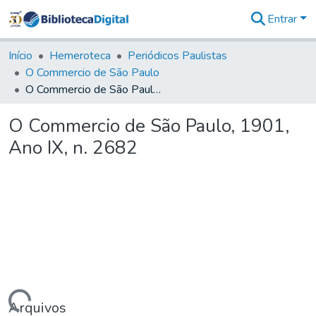
Entrar
Comunidades
&
Início
Hemeroteca
Periódicos Paulistas
Coleções
O Commercio de São Paulo
Tudo na
O Commercio de São Paulo, 1901, Ano IX, n. 2682
Biblioteca
Digital
O Commercio de São Paulo, 1901,
Estatísticas
Ano IX, n. 2682
Arquivos