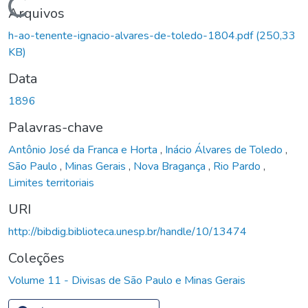
Carregando...
Arquivos
h-ao-tenente-ignacio-alvares-de-toledo-1804.pdf
(250,33
KB)
Data
1896
Palavras-chave
Antônio José da Franca e Horta
,
Inácio Álvares de Toledo
,
São Paulo
,
Minas Gerais
,
Nova Bragança
,
Rio Pardo
,
Limites territoriais
URI
http://bibdig.biblioteca.unesp.br/handle/10/13474
Coleções
Volume 11 - Divisas de São Paulo e Minas Gerais