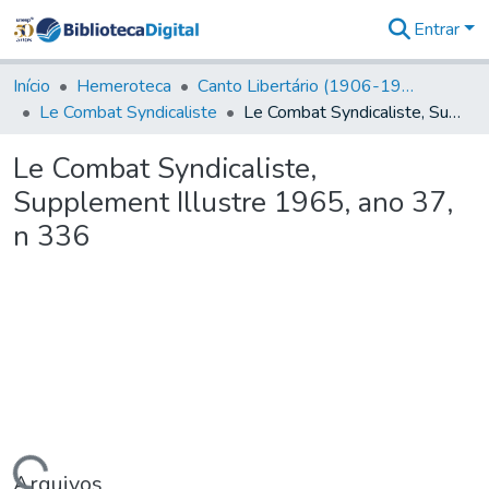
Entrar
Comunidades
&
Início
Hemeroteca
Canto Libertário (1906-1995)
Coleções
Le Combat Syndicaliste
Le Combat Syndicaliste, Supplement Illustre 1965, ano 37, n 336
Tudo na
Biblioteca
Le Combat Syndicaliste,
Digital
Supplement Illustre 1965, ano 37,
Estatísticas
n 336
Arquivos