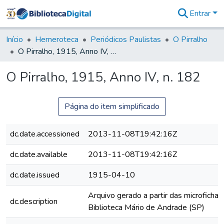
Entrar
Comunidades
&
Início
Hemeroteca
Periódicos Paulistas
O Pirralho
Coleções
O Pirralho, 1915, Anno IV, n. 182
Tudo na
Biblioteca
O Pirralho, 1915, Anno IV, n. 182
Digital
Estatísticas
Página do item simplificado
dc.date.accessioned
2013-11-08T19:42:16Z
dc.date.available
2013-11-08T19:42:16Z
dc.date.issued
1915-04-10
Arquivo gerado a partir das microfichas
dc.description
Biblioteca Mário de Andrade (SP)