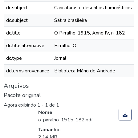
dc.subject
Caricaturas e desenhos humorísticos
dc.subject
Sátira brasileira
dc.title
O Pirralho, 1915, Anno IV, n. 182
dc.title.alternative
Pirralho, O
dc.type
Jornal
dcterms.provenance
Biblioteca Mário de Andrade
Arquivos
Pacote original
Agora exibindo
1 - 1 de 1
Nome:
o-pirralho-1915-182.pdf
Tamanho:
2,14 MB