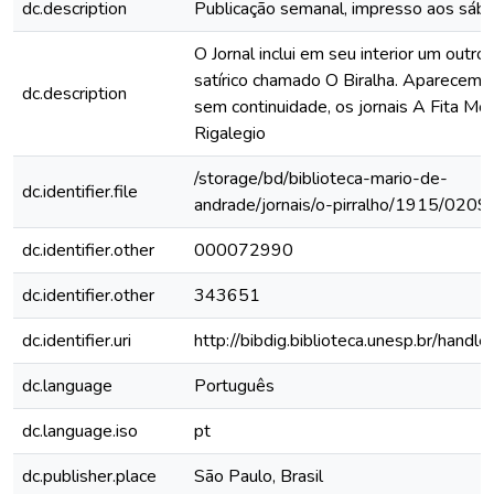
dc.description
Publicação semanal, impresso aos sáb
O Jornal inclui em seu interior um outro 
satírico chamado O Biralha. Aparecem
dc.description
sem continuidade, os jornais A Fita Mo
Rigalegio
/storage/bd/biblioteca-mario-de-
dc.identifier.file
andrade/jornais/o-pirralho/1915/0209
dc.identifier.other
000072990
dc.identifier.other
343651
dc.identifier.uri
http://bibdig.biblioteca.unesp.br/hand
dc.language
Português
dc.language.iso
pt
dc.publisher.place
São Paulo, Brasil