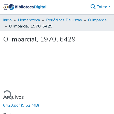
Entrar
Comunidades
&
Início
Hemeroteca
Periódicos Paulistas
O Imparcial
Coleções
O Imparcial, 1970, 6429
Tudo na
Biblioteca
O Imparcial, 1970, 6429
Digital
Estatísticas
ando...
Arquivos
6429.pdf
(9,52 MB)