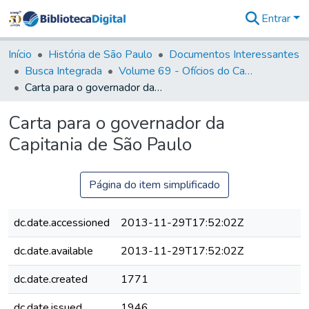
Entrar
Comunidades
&
Início
História de São Paulo
Documentos Interessantes
Coleções
Busca Integrada
Volume 69 - Ofícios do Capitão D. Luiz Antonio de Souza Botelho Mourão aos Vice-Reis e Ministros (1771-1772)
Tudo na
Carta para o governador da Capitania de São Paulo
Biblioteca
Digital
Carta para o governador da
Estatísticas
Capitania de São Paulo
Página do item simplificado
dc.date.accessioned
2013-11-29T17:52:02Z
dc.date.available
2013-11-29T17:52:02Z
dc.date.created
1771
dc.date.issued
1946