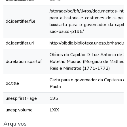
/storage/bd/bfr/livros/documentos-int
para-a-historia-e-costumes-de-s-paul
dc.identifier.file
lxix/carta-para-o-governador-da-capita
sao-paulo-p195/
dc.identifier.uri
http://bibdig.biblioteca.unesp.br/hand
Ofícios do Capitão D. Luiz Antonio de 
dc.relation.ispartof
Botelho Mourão (Morgado de Matheus)
Reis e Ministros (1771-1772)
Carta para o governador da Capitania d
dc.title
Paulo
unesp.firstPage
195
unesp.volume
LXIX
Arquivos