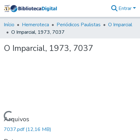
Entrar
Comunidades
&
Início
Hemeroteca
Periódicos Paulistas
O Imparcial
Coleções
O Imparcial, 1973, 7037
Tudo na
Biblioteca
O Imparcial, 1973, 7037
Digital
Estatísticas
Carregando...
Arquivos
7037.pdf
(12,16 MB)