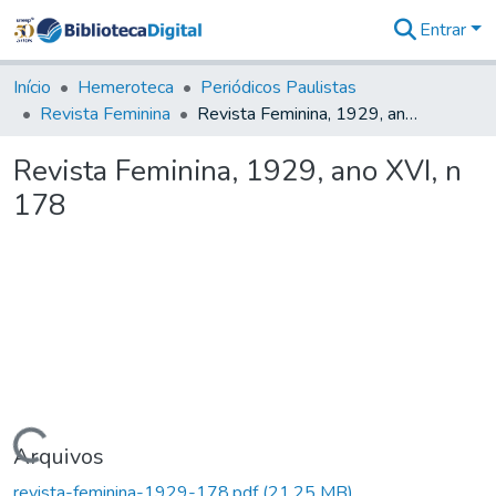
Entrar
Comunidades
&
Início
Hemeroteca
Periódicos Paulistas
Coleções
Revista Feminina
Revista Feminina, 1929, ano XVI, n 178
Tudo na
Biblioteca
Revista Feminina, 1929, ano XVI, n
Digital
178
Estatísticas
Carregando...
Arquivos
revista-feminina-1929-178.pdf
(21,25 MB)