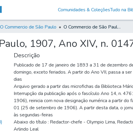
Comunidades & Coleções
Tudo na Bib
O Commercio de São Paulo
O Commercio de São Paulo, 1907, Ano XIV, n. 0147
aulo, 1907, Ano XIV, n. 014
Descrição
Publicado de 17 de janeiro de 1893 a 31 de dezembro d
domingo, exceto feriados. A partir do Ano VII, passa a se
dias
Arquivo gerado a partir das microfichas da Biblioteca Már
Interrupção da publicação após o fascículo Ano 14, n. 476
1906), reinicia com nova designação numérica a partir do f
01 (25 de setembro de 1906). A partir desta data, o jornal
às segundas-feiras
)
Abaixo do título : Redactor-chefe - Olympio Lima, Redacto
Arlindo Leal