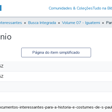
Comunidades & Coleções
Tudo na Bib
nteressantes
Busca Integrada
Volume 07 - Iguatemi
Par
nio
Página do item simplificado
5Z
5Z
/documentos-interessantes-para-a-historia-e-costumes-de-s-paulo