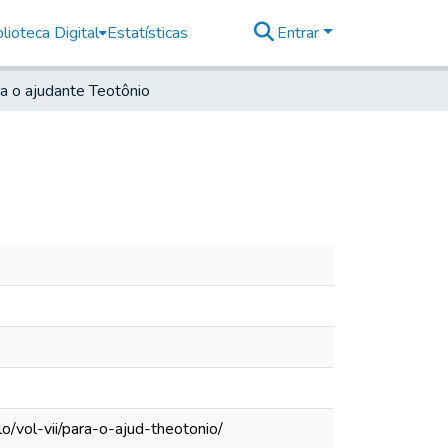
lioteca Digital
Estatísticas
Entrar
a o ajudante Teotônio
/vol-vii/para-o-ajud-theotonio/