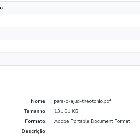
io
Nome:
para-o-ajud-theotonio.pdf
Tamanho:
131,01 KB
Formato:
Adobe Portable Document Format
Descrição: