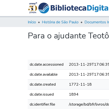
Início
História de São Paulo
Documentos I
Para o ajudante Teotô
dc.date.accessioned
2013-11-29T17:06:3
dc.date.available
2013-11-29T17:06:3
dc.date.created
1772-11-18
dc.date.issued
1894
dc.identifier.file
/storage/bd/bfr/livros