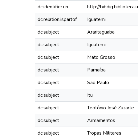
dc.identifier.uri
http://bibdig.bibliotec
dc.relation.ispartof
Iguatemi
dc.subject
Araritaguaba
dc.subject
Iguatemi
dc.subject
Mato Grosso
dc.subject
Parnaíba
dc.subject
São Paulo
dc.subject
Itu
dc.subject
Teotônio José Zuzarte
dc.subject
Armamentos
dc.subject
Tropas Militares