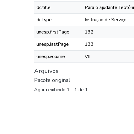
dc.title
Para o ajudante Teotôn
dc.type
Instrução de Serviço
unesp.firstPage
132
unesp.lastPage
133
unesp.volume
VII
Arquivos
Pacote original
Agora exibindo
1 - 1 de 1