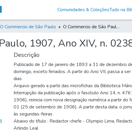
Comunidades & Coleções
Tudo na Bib
O Commercio de São Paulo
O Commercio de São Paulo, 1907, Ano XIV, n. 0238
aulo, 1907, Ano XIV, n. 023
Descrição
Publicado de 17 de janeiro de 1893 a 31 de dezembro d
domingo, exceto feriados. A partir do Ano VII, passa a se
dias
Arquivo gerado a partir das microfichas da Biblioteca Már
Interrupção da publicação após o fascículo Ano 14, n. 476
1906), reinicia com nova designação numérica a partir do f
01 (25 de setembro de 1906). A partir desta data, o jornal
às segundas-feiras
)
Abaixo do título : Redactor-chefe - Olympio Lima, Redacto
Arlindo Leal