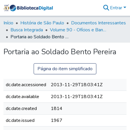
Entrar
Comunidades
&
Início
História de São Paulo
Documentos Interessantes
Coleções
Busca Integrada
Volume 90 - Ofícios e Bandos do Capitão General, Conde de Palma, aos funcionários da Capitania (1814- 1817)
Tudo na
Portaria ao Soldado Bento Pereira
Biblioteca
Digital
Portaria ao Soldado Bento Pereira
Estatísticas
Página do item simplificado
dc.date.accessioned
2013-11-29T18:03:41Z
dc.date.available
2013-11-29T18:03:41Z
dc.date.created
1814
dc.date.issued
1967