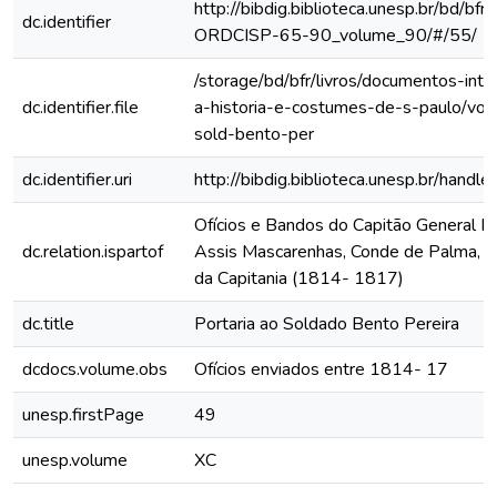
http://bibdig.biblioteca.unesp.br/bd/bf
dc.identifier
ORDCISP-65-90_volume_90/#/55/
/storage/bd/bfr/livros/documentos-int
dc.identifier.file
a-historia-e-costumes-de-s-paulo/vol
sold-bento-per
dc.identifier.uri
http://bibdig.biblioteca.unesp.br/hand
Ofícios e Bandos do Capitão General Fr
dc.relation.ispartof
Assis Mascarenhas, Conde de Palma, ao
da Capitania (1814- 1817)
dc.title
Portaria ao Soldado Bento Pereira
dcdocs.volume.obs
Ofícios enviados entre 1814- 17
unesp.firstPage
49
unesp.volume
XC