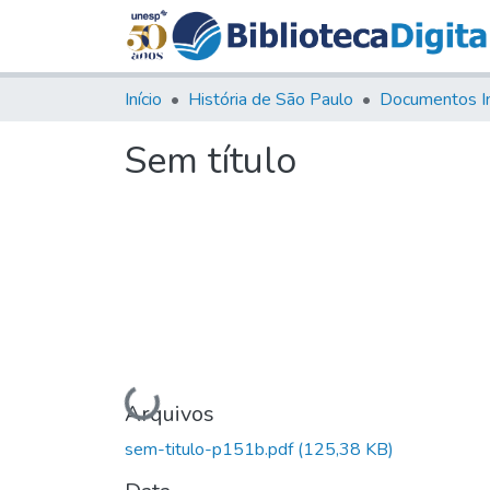
Início
História de São Paulo
Documentos I
Sem título
Carregando...
Arquivos
sem-titulo-p151b.pdf
(125,38 KB)