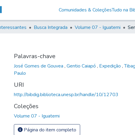
Comunidades & Coleções
Tudo na Bib
nteressantes
Busca Integrada
Volume 07 - Iguatemi
Sem
Palavras-chave
José Gomes de Gouvea
,
Gentio Caiapó
,
Expedição
,
Tiba
Paulo
URI
http://bibdig.biblioteca.unesp.br/handle/10/12703
Coleções
Volume 07 - Iguatemi
Página do item completo