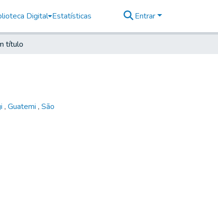
lioteca Digital
Estatísticas
Entrar
 título
gi
,
Guatemi
,
São