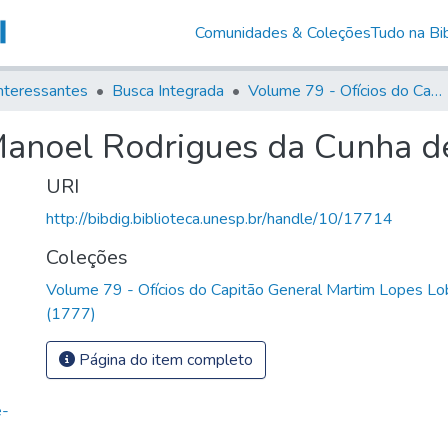
Comunidades & Coleções
Tudo na Bib
nteressantes
Busca Integrada
Volume 79 - Ofícios do Capitão General Martim Lopes Lobo de Saldanha (1777)
Manoel Rodrigues da Cunha d
URI
http://bibdig.biblioteca.unesp.br/handle/10/17714
Coleções
Volume 79 - Ofícios do Capitão General Martim Lopes Lo
(1777)
Página do item completo
e-