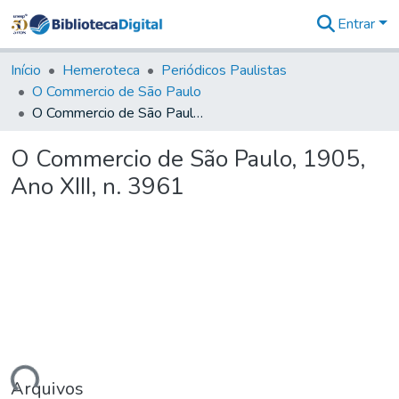
Entrar
Comunidades
&
Início
Hemeroteca
Periódicos Paulistas
Coleções
O Commercio de São Paulo
Tudo na
O Commercio de São Paulo, 1905, Ano XIII, n. 3961
Biblioteca
Digital
O Commercio de São Paulo, 1905,
Estatísticas
Ano XIII, n. 3961
Arquivos