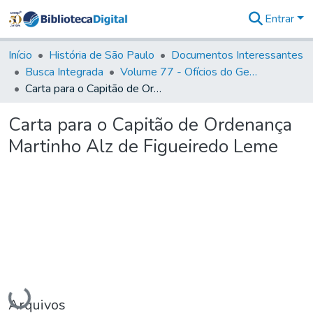
Entrar
Comunidades
&
Início
História de São Paulo
Documentos Interessantes
Coleções
Busca Integrada
Volume 77 - Ofícios do General Martim Lopes Lobo de Saldanha (Governador da Capitania): 1776-1777
Tudo na
Carta para o Capitão de Ordenança Martinho Alz de Figueiredo Leme
Biblioteca
Digital
Carta para o Capitão de Ordenança
Estatísticas
Martinho Alz de Figueiredo Leme
Carregando...
Arquivos