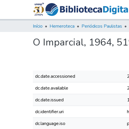
Início
Hemeroteca
Periódicos Paulistas
O Imparcial, 1964, 5
dc.date.accessioned
dc.date.available
dc.date.issued
dc.identifier.uri
dc.language.iso