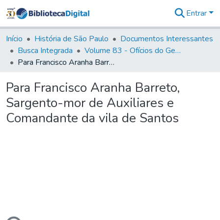
Entrar
Comunidades
&
Início
História de São Paulo
Documentos Interessantes
Coleções
Busca Integrada
Volume 83 - Ofícios do General Martim Lopes Lobo de Saldanha (Governador da Capitania): 1780- 1782
Tudo na
Para Francisco Aranha Barreto, Sargento-mor de Auxiliares e Comandante da vila de Santos
Biblioteca
Digital
Para Francisco Aranha Barreto,
Estatísticas
Sargento-mor de Auxiliares e
Comandante da vila de Santos