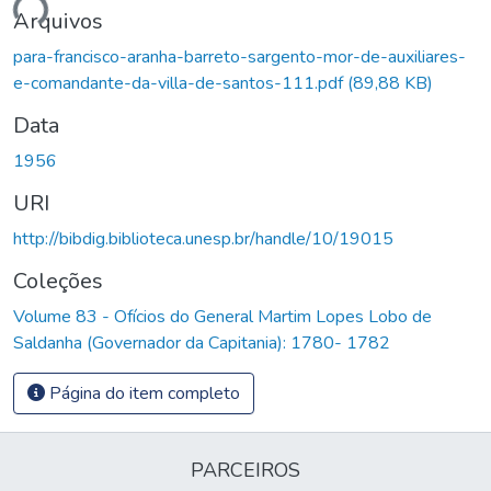
gando...
Arquivos
para-francisco-aranha-barreto-sargento-mor-de-auxiliares-
e-comandante-da-villa-de-santos-111.pdf
(89,88 KB)
Data
1956
URI
http://bibdig.biblioteca.unesp.br/handle/10/19015
Coleções
Volume 83 - Ofícios do General Martim Lopes Lobo de
Saldanha (Governador da Capitania): 1780- 1782
Página do item completo
PARCEIROS