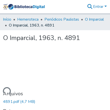
Entrar
Comunidades
&
Início
Hemeroteca
Periódicos Paulistas
O Imparcial
Coleções
O Imparcial, 1963, n. 4891
Tudo na
Biblioteca
O Imparcial, 1963, n. 4891
Digital
Estatísticas
ando...
Arquivos
4891.pdf
(4,7 MB)