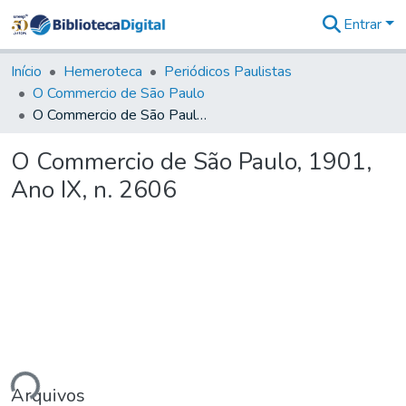
Entrar
Comunidades
&
Início
Hemeroteca
Periódicos Paulistas
Coleções
O Commercio de São Paulo
Tudo na
O Commercio de São Paulo, 1901, Ano IX, n. 2606
Biblioteca
Digital
O Commercio de São Paulo, 1901,
Estatísticas
Ano IX, n. 2606
ando...
Arquivos