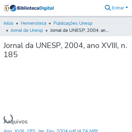
Entrar
Comunidades
&
Início
Hemeroteca
Publicações Unesp
Coleções
Jornal da Unesp
Jornal da UNESP, 2004, ano XVIII, n. 185
Tudo na
Biblioteca
Jornal da UNESP, 2004, ano XVIII, n.
Digital
185
Estatísticas
Carregando...
Arquivos
Ano_XVIII_185_Jan_Fev_2004.pdf
(4,74 MB)