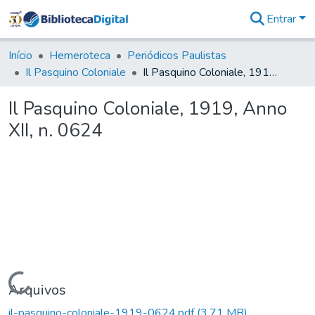
Entrar
Comunidades
&
Início
Hemeroteca
Periódicos Paulistas
Coleções
Il Pasquino Coloniale
Il Pasquino Coloniale, 1919, Anno XII, n. 0624
Tudo na
Biblioteca
Il Pasquino Coloniale, 1919, Anno
Digital
XII, n. 0624
Estatísticas
Carregando...
Arquivos
il-pasquino-coloniale-1919-0624.pdf
(3,71 MB)