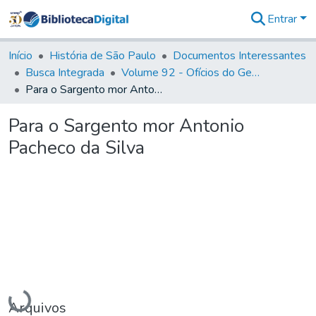
Entrar
Comunidades
&
Início
História de São Paulo
Documentos Interessantes
Coleções
Busca Integrada
Volume 92 - Ofícios do General D. Luiz aos diversos funcionários da Capitania (1768- 1772)
Tudo na
Para o Sargento mor Antonio Pacheco da Silva
Biblioteca
Digital
Para o Sargento mor Antonio
Estatísticas
Pacheco da Silva
Carregando...
Arquivos