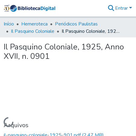
Entrar
Comunidades
&
Início
Hemeroteca
Periódicos Paulistas
Coleções
Il Pasquino Coloniale
Il Pasquino Coloniale, 1925, Anno XVII, n. 0901
Tudo na
Biblioteca
Il Pasquino Coloniale, 1925, Anno
Digital
XVII, n. 0901
Estatísticas
Carregando...
Arquivos
il-pasquino-coloniale-1925-901.pdf
(2,47 MB)