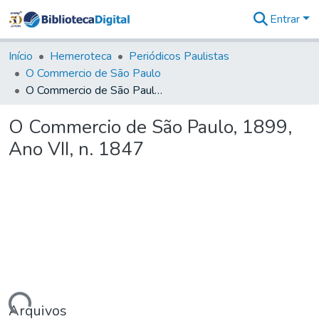
Entrar
Comunidades
&
Início
Hemeroteca
Periódicos Paulistas
Coleções
O Commercio de São Paulo
Tudo na
O Commercio de São Paulo, 1899, Ano VII, n. 1847
Biblioteca
Digital
O Commercio de São Paulo, 1899,
Estatísticas
Ano VII, n. 1847
Arquivos