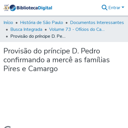
Entrar
Comunidades
&
Início
História de São Paulo
Documentos Interessantes
Coleções
Busca Integrada
Volume 73 - Ofícios do Capitão General D. Luis Antonio de Souza Botelho Mourão (Morgado de Matheus): 1765-1766
Tudo na
Provisão do príncipe D. Pedro confirmando a mercê as famílias Pires e Camargo
Biblioteca
Digital
Provisão do príncipe D. Pedro
Estatísticas
confirmando a mercê as famílias
Pires e Camargo