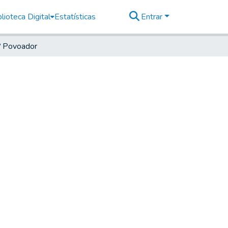
lioteca Digital
Estatísticas
Entrar
º Povoador