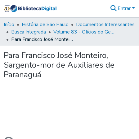
Entrar
Comunidades
&
Início
História de São Paulo
Documentos Interessantes
Coleções
Busca Integrada
Volume 83 - Ofícios do General Martim Lopes Lobo de Saldanha (Governador da Capitania): 1780- 1782
Tudo na
Para Francisco José Monteiro, Sargento-mor de Auxiliares de Paranaguá
Biblioteca
Digital
Para Francisco José Monteiro,
Estatísticas
Sargento-mor de Auxiliares de
Paranaguá