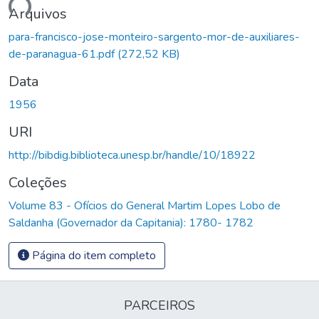
gando...
Arquivos
para-francisco-jose-monteiro-sargento-mor-de-auxiliares-
de-paranagua-61.pdf
(272,52 KB)
Data
1956
URI
http://bibdig.biblioteca.unesp.br/handle/10/18922
Coleções
Volume 83 - Ofícios do General Martim Lopes Lobo de
Saldanha (Governador da Capitania): 1780- 1782
Página do item completo
PARCEIROS