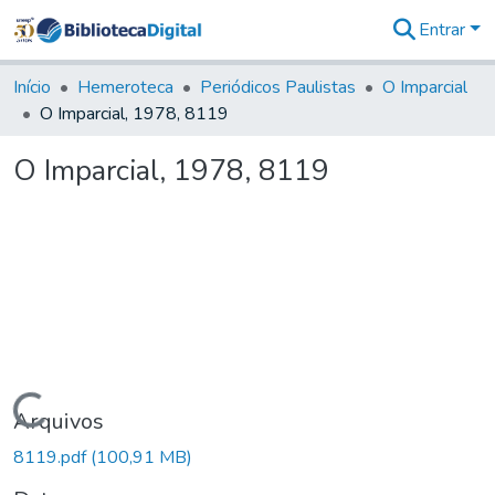
Entrar
Comunidades
&
Início
Hemeroteca
Periódicos Paulistas
O Imparcial
Coleções
O Imparcial, 1978, 8119
Tudo na
Biblioteca
O Imparcial, 1978, 8119
Digital
Estatísticas
Carregando...
Arquivos
8119.pdf
(100,91 MB)