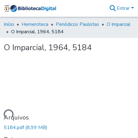
Entrar
Comunidades
&
Início
Hemeroteca
Periódicos Paulistas
O Imparcial
Coleções
O Imparcial, 1964, 5184
Tudo na
Biblioteca
O Imparcial, 1964, 5184
Digital
Estatísticas
egando...
Arquivos
5184.pdf
(8,99 MB)