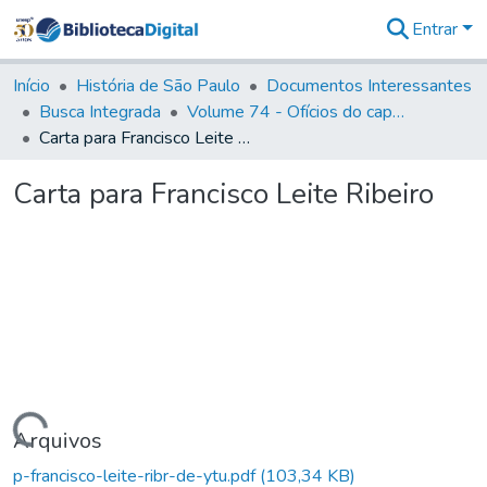
Entrar
Comunidades
&
Início
História de São Paulo
Documentos Interessantes
Coleções
Busca Integrada
Volume 74 - Ofícios do capitão General Martim Lopes Lobo de Saldanha às Câmaras e Comandantes da Capitania (1775)
Tudo na
Carta para Francisco Leite Ribeiro
Biblioteca
Digital
Carta para Francisco Leite Ribeiro
Estatísticas
Carregando...
Arquivos
p-francisco-leite-ribr-de-ytu.pdf
(103,34 KB)