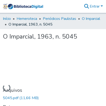
Entrar
Comunidades
&
Início
Hemeroteca
Periódicos Paulistas
O Imparcial
Coleções
O Imparcial, 1963, n. 5045
Tudo na
Biblioteca
O Imparcial, 1963, n. 5045
Digital
Estatísticas
Carregando...
Arquivos
5045.pdf
(11,66 MB)