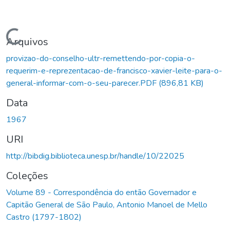
Carregando...
Arquivos
provizao-do-conselho-ultr-remettendo-por-copia-o-
requerim-e-reprezentacao-de-francisco-xavier-leite-para-o-
general-informar-com-o-seu-parecer.PDF
(896,81 KB)
Data
1967
URI
http://bibdig.biblioteca.unesp.br/handle/10/22025
Coleções
Volume 89 - Correspondência do então Governador e
Capitão General de São Paulo, Antonio Manoel de Mello
Castro (1797-1802)