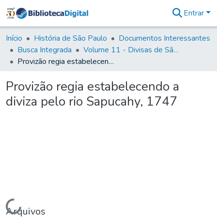
Entrar
Comunidades
&
Início
História de São Paulo
Documentos Interessantes
Coleções
Busca Integrada
Volume 11 - Divisas de São Paulo e Minas Gerais
Tudo na
Provizão regia estabelecendo a diviza pelo rio Sapucahy, 1747
Biblioteca
Digital
Provizão regia estabelecendo a
Estatísticas
diviza pelo rio Sapucahy, 1747
Carregando...
Arquivos