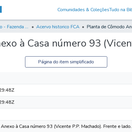
Comunidades & Coleções
Tudo na Bib
Acervo Histório - Fazenda Lageado
Acervo historico FCA
xo à Casa número 93 (Vicen
Página do item simplificado
29:48Z
29:48Z
Anexo à Casa número 93 (Vicente P.P. Machado). Frente e lado.