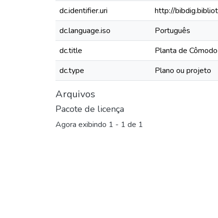
dc.identifier.uri
http://bibdig.bibl
dc.language.iso
Português
dc.title
Planta de Cômodo 
dc.type
Plano ou projeto
Arquivos
Pacote de licença
Agora exibindo
1 - 1 de 1