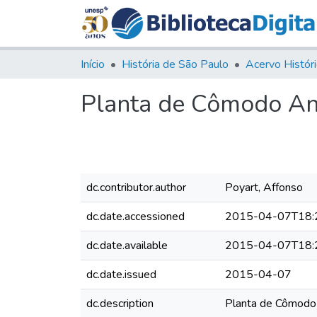
Início
História de São Paulo
Planta de Cômodo Ane
dc.contributor.author
Poyart, Affonso
dc.date.accessioned
2015-04-07T18:
dc.date.available
2015-04-07T18:
dc.date.issued
2015-04-07
dc.description
Planta de Cômodo 