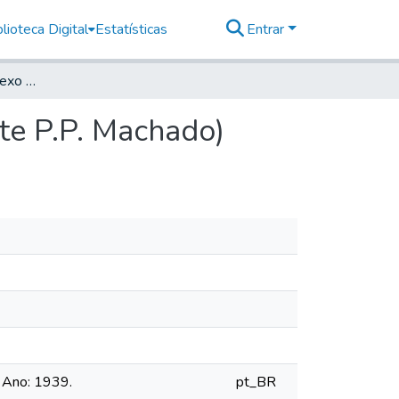
lioteca Digital
Estatísticas
Entrar
Planta de Cômodo Anexo à Casa número 93 (Vicente P.P. Machado)
te P.P. Machado)
 Ano: 1939.
pt_BR