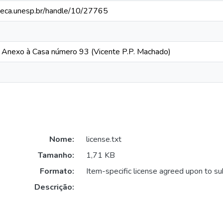
ioteca.unesp.br/handle/10/27765
Anexo à Casa número 93 (Vicente P.P. Machado)
Nome:
license.txt
Tamanho:
1,71 KB
Formato:
Item-specific license agreed upon to s
Descrição: