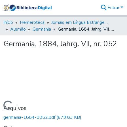
Entrar
Comunidades
&
Início
Hemeroteca
Jornais em Língua Estrangeira
Coleções
Alemão
Germania
Germania, 1884, Jahrg. VII, nr. 052
Tudo na
Biblioteca
Germania, 1884, Jahrg. VII, nr. 052
Digital
Estatísticas
Carregando...
Arquivos
germania-1884-0052.pdf
(679,83 KB)