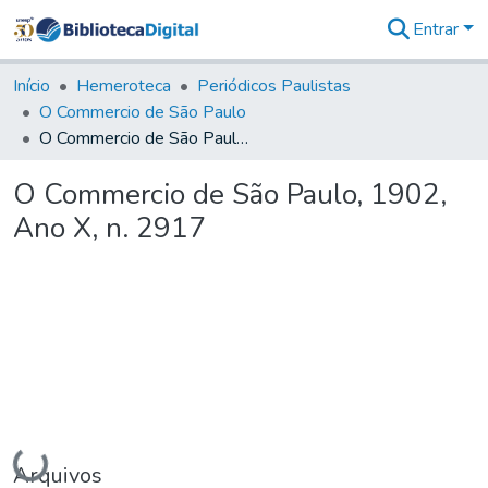
Entrar
Comunidades
&
Início
Hemeroteca
Periódicos Paulistas
Coleções
O Commercio de São Paulo
Tudo na
O Commercio de São Paulo, 1902, Ano X, n. 2917
Biblioteca
Digital
O Commercio de São Paulo, 1902,
Estatísticas
Ano X, n. 2917
Carregando...
Arquivos