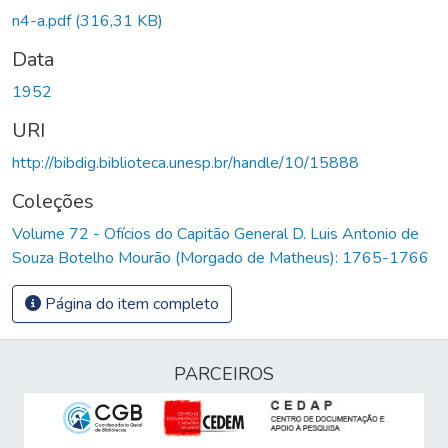
Carregando...
n4-a.pdf
(316,31 KB)
Data
1952
URI
http://bibdig.biblioteca.unesp.br/handle/10/15888
Coleções
Volume 72 - Ofícios do Capitão General D. Luis Antonio de
Souza Botelho Mourão (Morgado de Matheus): 1765-1766
Página do item completo
PARCEIROS