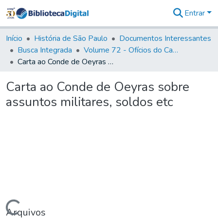
Entrar
Comunidades
&
Início
História de São Paulo
Documentos Interessantes
Coleções
Busca Integrada
Volume 72 - Ofícios do Capitão General D. Luis Antonio de Souza Botelho Mourão (Morgado de Matheus): 1765-1766
Tudo na
Carta ao Conde de Oeyras sobre assuntos militares, soldos etc
Biblioteca
Digital
Carta ao Conde de Oeyras sobre
Estatísticas
assuntos militares, soldos etc
Arquivos